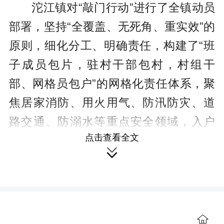
沱江镇对“敲门行动”进行了全镇动员
部署，坚持“全覆盖、无死角、重实效”的
原则，细化分工、明确责任，构建了“班
子成员包片，驻村干部包村，村组干
部、网格员包户”的网格化责任体系，聚
焦居家消防、用火用气、防汛防灾、道
路交通、防溺水等重点安全领域，入户
点击查看全文
进行安全宣传、排查工作。

工作人员坚持全覆盖敲门入户，重
点针对独居老人、留守儿童、特困家庭
等特殊群体开展上门走访，细致排查住
