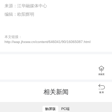
P
E
a
来源：江华融媒体中心
l
n
y
编辑：欧阳辉明
a
t
y
e
本文链接：
r
http://wap.jhxww.cn/content/646041/90/16065087.html
f
u
l

回首页
l
s

相关新闻
返 回
c
r
触屏版
PC端