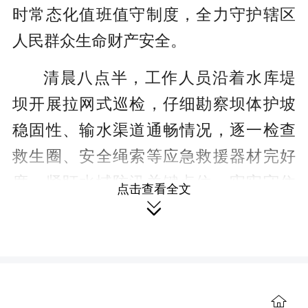
r
时常态化值班值守制度，全力守护辖区
e
人民群众生命财产安全。
e
清晨八点半，工作人员沿着水库堤
n
坝开展拉网式巡检，仔细勘察坝体护坡
稳固性、输水渠道通畅情况，逐一检查
救生圈、安全绳索等应急救援器材完好
度，紧盯水域防汛关键点位，牢牢守住
点击查看全文
水利设施防汛第一道关口。

“我们每天分上下午两次巡查水库大
坝，汛期加密频次，重点排查渗漏隐
患，发现问题第一时间上报处置，必要
