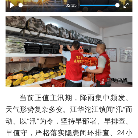
l
02:25
P
E
a
l
n
y
a
t
y
e
r
f
u
l
当前正值主汛期，降雨集中频发、
l
天气形势复杂多变。江华沱江镇闻“汛”而
s
动、以“汛”为令，坚持早部署、早排查、
c
早值守，严格落实隐患闭环排查、24小