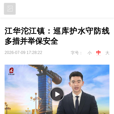
立即下载
江华沱江镇：巡库护水守防线 
多措并举保安全
中
2026-07-09 17:28:22
字号：
小
大
P