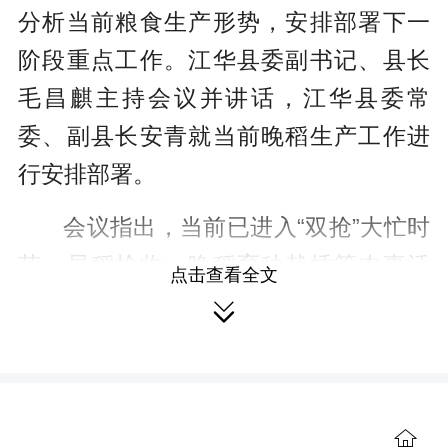
r
分析当前粮食生产形势，安排部署下一
e
阶段重点工作。江华县委副书记、县长
e
毛昌麒主持会议并讲话，江华县委常
n
委、副县长安青就当前晚稻生产工作
进
行
安排部署。
会议指出，当前已进入“双抢”大忙时
节，早稻抢收、晚稻育秧栽插等农事活
点击查看全文
动交织叠加，农事节点紧迫、任务艰

巨。各级各部门要充分认识当前粮食生
产面临的形势，聚焦核心任务，全力以
赴抓实粮食生产各项工作，坚决守牢耕
