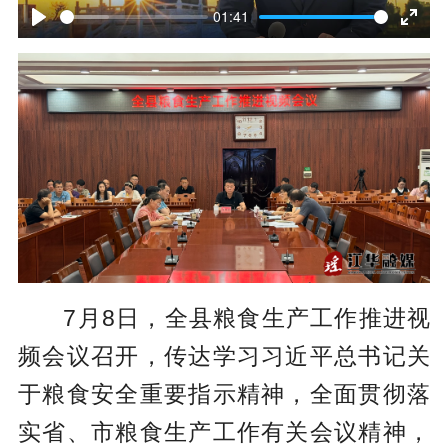
l
01:41
P
E
a
l
n
y
a
t
y
e
r
f
u
l
7月8日，全县粮食生产工作推进视
l
频会议召开，传达学习习近平总书记关
s
于粮食安全重要指示精神，全面贯彻落
c
实省、市粮食生产工作有关会议精神，