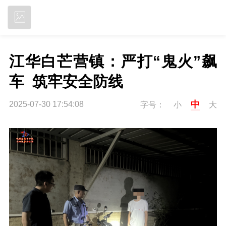
立即下载
江华白芒营镇：严打“鬼火”飙
车  筑牢安全防线
中
2025-07-30 17:54:08
字号：
小
大