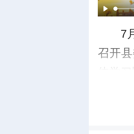
P
7
l
召开县
a
体学习
y
工作专
记关
义、官