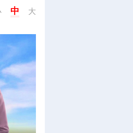
中
小
大