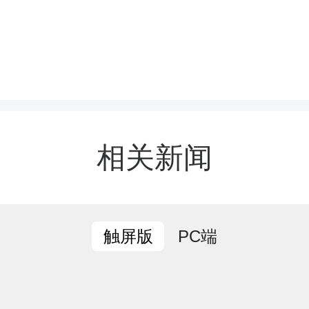
实施细则精神，进一步强化
升履职能力，推动理论学
作深度融合。该县县领导
相关新闻
、义洁、何开银、安青、
蒋星辉、左华生等参加学
PC端
触屏版
议传达学习了习近平总书