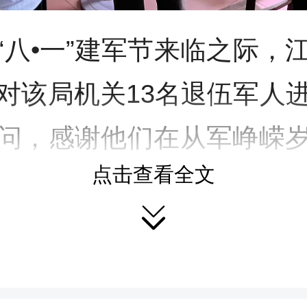
“八•一”建军节来临之际，
对该局机关13名退伍军人
问，感谢他们在从军峥嵘
点击查看全文
岗位做出的应有贡献，为

98周年节日慰问，发放退
3张、慰问金4200元，为