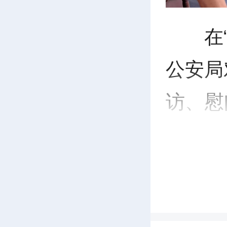
在
公安局
访、慰
凡工作
了建军
问信1