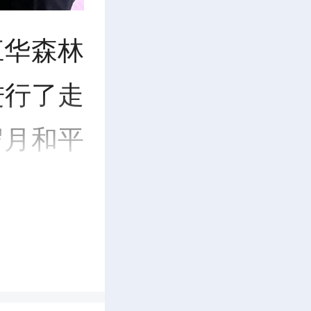
江华森林
进行了走
岁月和平
他们送去
休军人慰
退伍军人