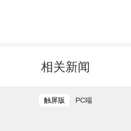
党和政府的关怀和温暖。
华融媒体中心
万生
翥
相关新闻
PC端
触屏版
章，转载请附上原文链接。