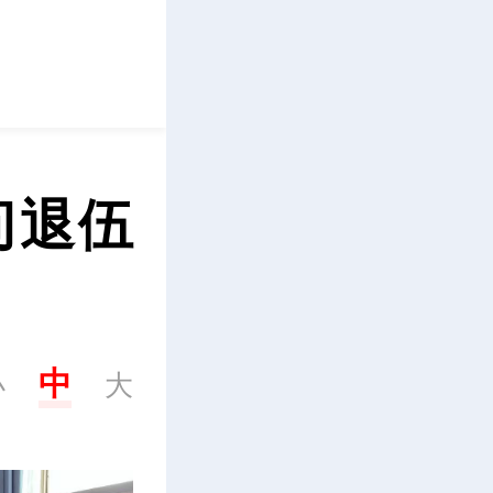
立即下载
问退伍
中
小
大