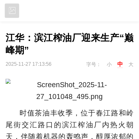
立即下载
江华：滨江榨油厂迎来生产“巅
峰期”
中
2025-11-27 17:13:56
字号：
小
大
时值茶油丰收季，位于春江路和岭
尾街交汇路口的滨江榨油厂内热火朝
天，伴随着机器的轰鸣声，醇厚浓郁的