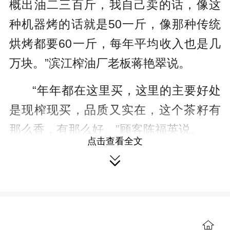
概出油二三百斤，我自己卖的话，像这
种机器烤的话就是50一斤，像那种传统
烘烤都要60一斤，每年平均收入也是几
万块。”滨江榨油厂老板蒋艳翠说。
“年年都在这里买，这里的主要好处
是现榨现买，品质又实在，这个茶籽有
那么香，有那么好。”顾客陈福英说。
点击查看全文

据了解，在茶油丰收的旺季，榨油
厂平均每天可以榨三千斤茶籽。除了茶
