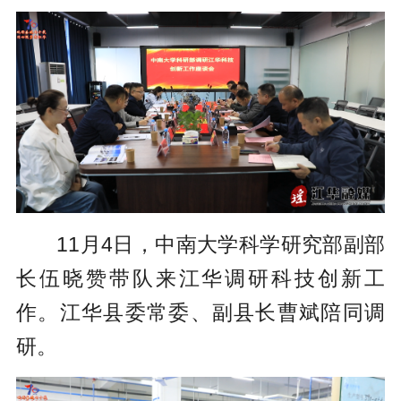
P
E
a
l
n
y
a
t
y
e
r
f
u
l
11月4日，中南大学科学研究部副部
l
长伍晓赞带队来江华调研科技创新工
s
作。江华县委常委、副县长曹斌陪同调
c
研。
r