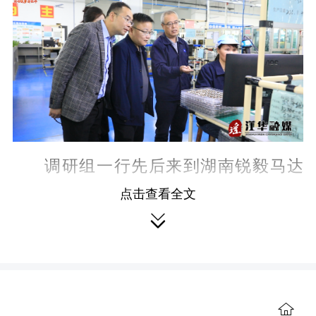
e
e
n
调研组一行先后来到湖南锐毅马达
制造有限公司、湖南国梦科技有限公
点击查看全文

司、中稀（湖南）稀土开发有限公司、
江华海螺水泥有限责任公司、江华正海
新材料有限公司，深入企业生产车间察
看自动化、智能化生产线，详细了解江
