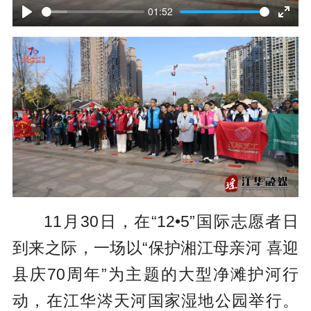
l
01:52
P
E
a
l
n
y
a
t
y
e
r
f
u
l
11月30日，在“12•5”国际志愿者日
l
到来之际，一场以“保护湘江母亲河 喜迎
s
县庆70周年”为主题的大型净滩护河行
c
动，在江华涔天河国家湿地公园举行。