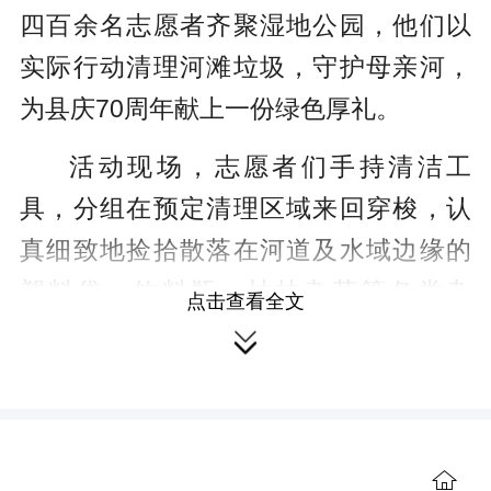
r
四百余名志愿者齐聚湿地公园，他们以
e
实际行动清理河滩垃圾，守护母亲河，
e
为县庆70周年献上一份绿色厚礼。
n
活动现场，志愿者们手持清洁工
具，分组在预定清理区域来回穿梭，认
真细致地捡拾散落在河道及水域边缘的
塑料袋、饮料瓶、枯枝杂草等各类杂
点击查看全文
物。

“今天我们阳华中学六十多名学生，
积极主动报名参加河小青保护湘江母亲
河的志愿服务活动，为县庆七十周年献
