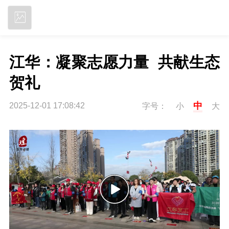
立即下载
江华：凝聚志愿力量  共献生态
贺礼
中
2025-12-01 17:08:42
字号：
小
大
P